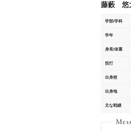
藤藪 悠
学部/学科
学年
身長/体重
投打
出身校
出身地
主な戦績
Mes