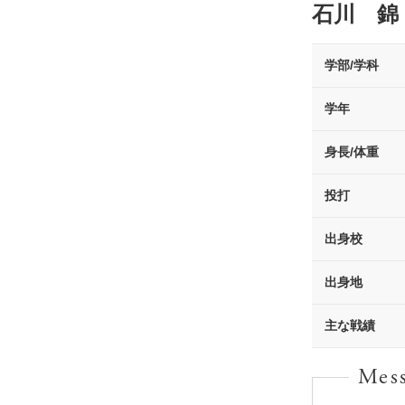
石川 錦
学部/学科
学年
身長/体重
投打
出身校
出身地
主な戦績
Mes