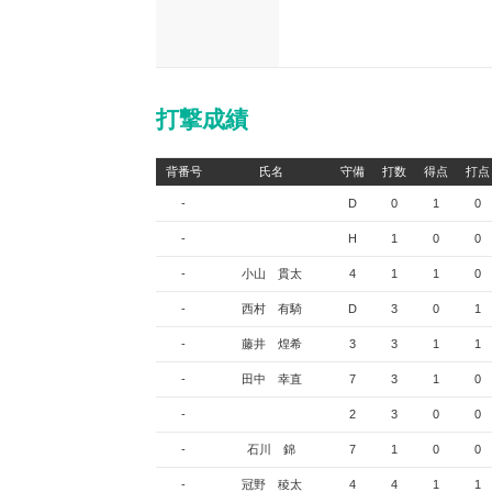
打撃成績
背番号
氏名
守備
打数
得点
打点
-
D
0
1
0
-
H
1
0
0
-
小山 貫太
4
1
1
0
-
西村 有騎
D
3
0
1
-
藤井 煌希
3
3
1
1
-
田中 幸直
7
3
1
0
-
2
3
0
0
-
石川 錦
7
1
0
0
-
冠野 稜太
4
4
1
1