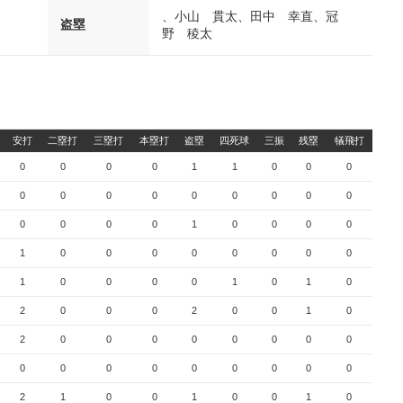
、小山 貫太、田中 幸直、冠
盗塁
野 稜太
安打
二塁打
三塁打
本塁打
盗塁
四死球
三振
残塁
犠飛打
0
0
0
0
1
1
0
0
0
0
0
0
0
0
0
0
0
0
0
0
0
0
1
0
0
0
0
1
0
0
0
0
0
0
0
0
1
0
0
0
0
1
0
1
0
2
0
0
0
2
0
0
1
0
2
0
0
0
0
0
0
0
0
0
0
0
0
0
0
0
0
0
2
1
0
0
1
0
0
1
0