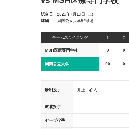
vs MSH医療専門学校
試合日
2025年7月19日 (土)
球場
周南公立大学野球場
チーム名 \ イニング
1
2
MSH医療専門学校
0
0
周南公立大学
00
0
勝利投手
井上 心人
敗北投手
-
セーブ投手
-