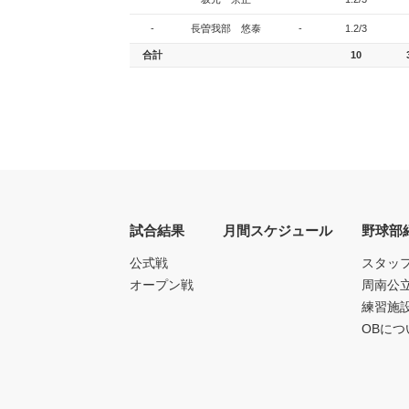
-
長曽我部 悠泰
-
1.2/3
合計
10
試合結果
月間スケジュール
野球部
公式戦
スタッ
オープン戦
周南公
練習施
OBにつ