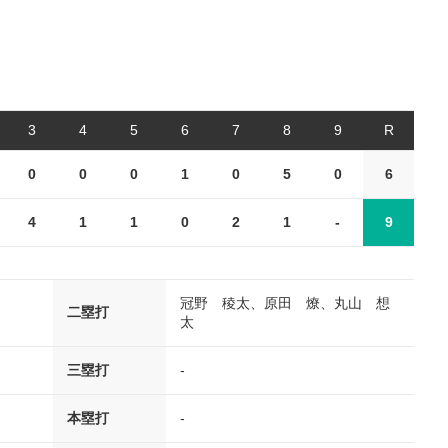
3
4
5
6
7
8
9
R
0
0
0
1
0
5
0
6
4
1
1
0
2
1
-
9
冠野 稜太、原田 燎、丸山 想
二塁打
太
三塁打
-
本塁打
-