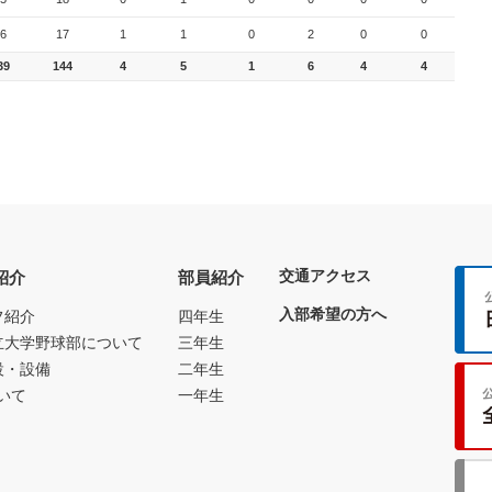
6
17
1
1
0
2
0
0
39
144
4
5
1
6
4
4
交通アクセス
紹介
部員紹介
入部希望の方へ
フ紹介
四年生
立大学野球部について
三年生
設・設備
二年生
いて
一年生