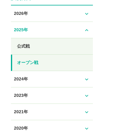
expand_more
2026年
expand_less
2025年
公式戦
オープン戦
expand_more
2024年
expand_more
2023年
expand_more
2021年
expand_more
2020年