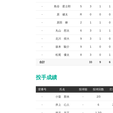
-
島谷 星士郎
5
3
1
1
-
原 健太
R
0
0
0
-
原田 燎
2
1
1
0
-
丸山 想太
6
3
1
1
-
北川 煌大
9
3
1
0
-
坂本 駿介
9
1
0
0
-
松尾 優太
8
3
0
1
合計
33
9
6
投手成績
背番号
氏名
投球順
投球回数
打
-
小畠 那央
-
2/3
-
井上 心人
-
6
-
坂元 京正
-
1.2/3