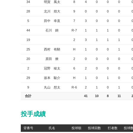
34
明賀 風太
8
4
0
0
0
28
北川 煌大
9
0
0
0
0
5
田中 幸直
7
3
0
0
0
44
石川 錦
R-7
1
1
1
0
19
2
3
1
1
1
25
西村 有騎
H
1
0
0
1
20
原田 燎
2
0
0
0
0
2
冠野 稜太
6
2
0
0
0
29
坂本 駿介
H
1
0
1
0
9
丸山 想太
R-6
2
1
0
1
合計
41
10
8
11
投手成績
背番号
氏名
投球順
投球回数
打者数
投球