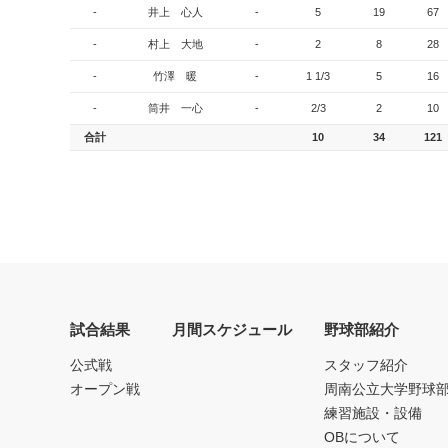
-
井上 心人
-
5
19
67
-
村上 大地
-
2
8
28
-
竹澤 暖
-
1 1/3
5
16
-
筒井 一心
-
2/3
2
10
合計
10
34
121
試合結果
月間スケジュール
野球部紹介
公式戦
スタッフ紹介
オープン戦
周南公立大学野球
練習施設・設備
OBについて