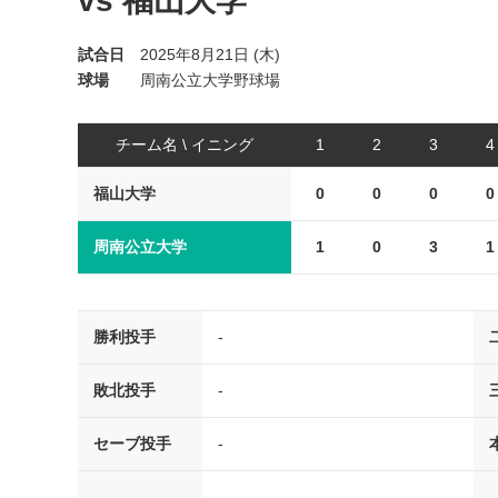
vs 福山大学
試合日
2025年8月21日 (木)
球場
周南公立大学野球場
チーム名 \ イニング
1
2
3
4
福山大学
0
0
0
0
周南公立大学
1
0
3
1
勝利投手
-
敗北投手
-
セーブ投手
-