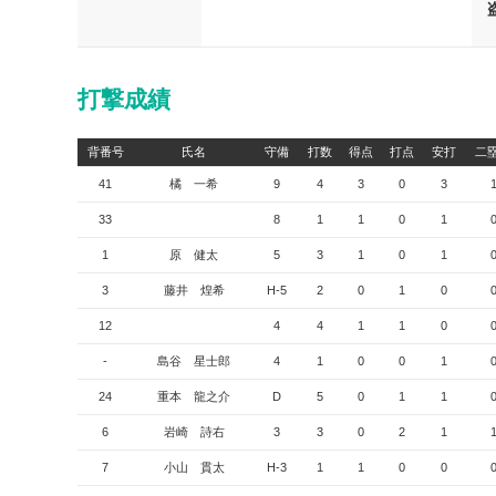
打撃成績
背番号
氏名
守備
打数
得点
打点
安打
二
41
橘 一希
9
4
3
0
3
33
8
1
1
0
1
1
原 健太
5
3
1
0
1
3
藤井 煌希
H-5
2
0
1
0
12
4
4
1
1
0
-
島谷 星士郎
4
1
0
0
1
24
重本 龍之介
D
5
0
1
1
6
岩崎 詩右
3
3
0
2
1
7
小山 貫太
H-3
1
1
0
0