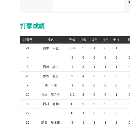
打撃成績
背番号
氏名
守備
打数
得点
打点
安打
二
24
田中 幸直
7-8
3
1
0
1
-
8
0
0
0
0
6
岩崎 詩右
4
3
1
1
1
25
坂本 駿介
9
4
0
0
0
-
橘 一希
9
0
0
0
0
19
重本 龍之介
3-2
3
0
0
1
1
西村 有騎
D
0
0
0
0
22
D
1
0
0
0
15
島谷 星士郎
5
3
1
1
2