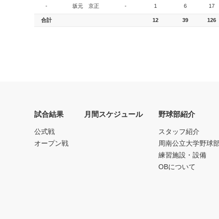
-
坂元 京正
-
1
6
17
合計
12
39
126
試合結果
月間スケジュール
野球部紹介
公式戦
スタッフ紹介
オープン戦
周南公立大学野球
練習施設・設備
OBについて