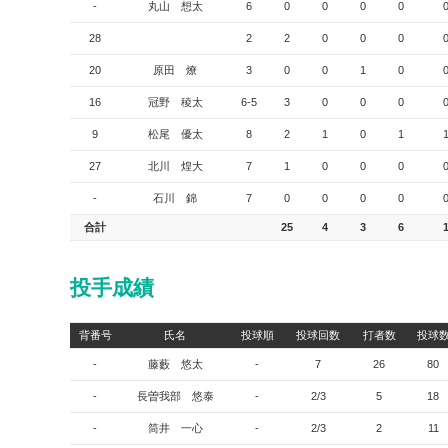
-
丸山 想太
6
0
0
0
0
28
2
2
0
0
0
20
原田 燎
3
0
0
1
0
16
冠野 稜太
6-5
3
0
0
0
9
松尾 優太
8
2
1
0
1
27
北川 煌大
7
1
0
0
0
-
石川 錦
7
0
0
0
0
合計
25
4
3
6
投手成績
背番号
氏名
投球順
投球回数
打者数
投球
-
藤藪 悠太
-
7
26
80
-
長曽我部 悠泰
-
2/3
5
18
-
筒井 一心
-
2/3
2
11