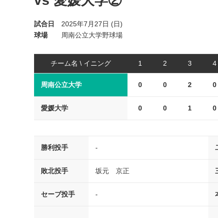
vs 愛媛大学②
試合日
2025年7月27日 (日)
球場
周南公立大学野球場
チーム名 \ イニング
1
2
3
4
周南公立大学
0
0
2
0
愛媛大学
0
0
1
0
勝利投手
-
敗北投手
坂元 京正
セーブ投手
-