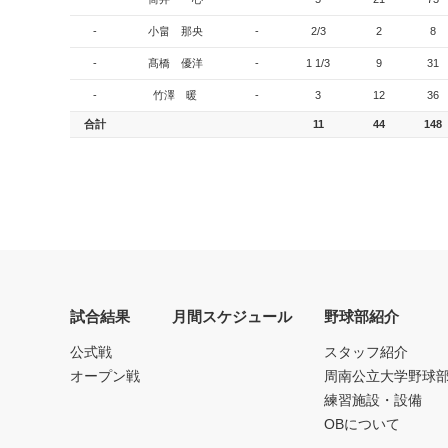
-
小畠 那央
-
2/3
2
8
-
髙橋 優洋
-
1 1/3
9
31
-
竹澤 暖
-
3
12
36
合計
11
44
148
試合結果
月間スケジュール
野球部紹介
公式戦
スタッフ紹介
オープン戦
周南公立大学野球
練習施設・設備
OBについて