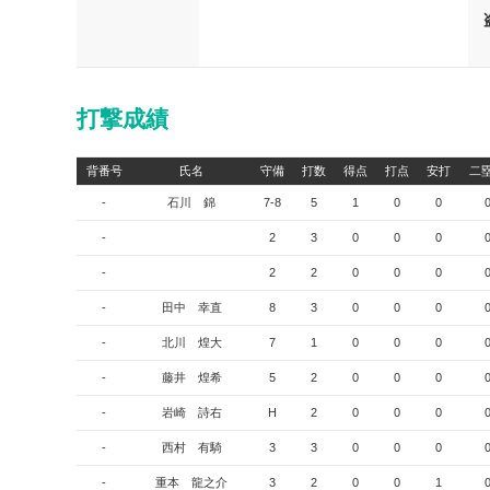
打撃成績
背番号
氏名
守備
打数
得点
打点
安打
二
-
石川 錦
7-8
5
1
0
0
-
2
3
0
0
0
-
2
2
0
0
0
-
田中 幸直
8
3
0
0
0
-
北川 煌大
7
1
0
0
0
-
藤井 煌希
5
2
0
0
0
-
岩崎 詩右
H
2
0
0
0
-
西村 有騎
3
3
0
0
0
-
重本 龍之介
3
2
0
0
1