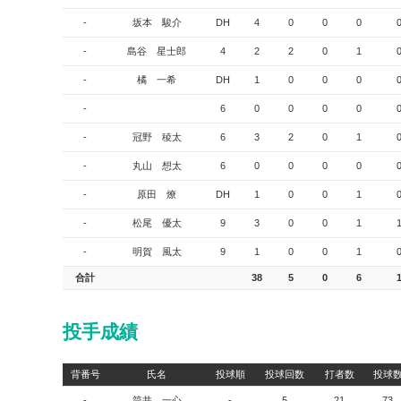
-
坂本 駿介
DH
4
0
0
0
-
島谷 星士郎
4
2
2
0
1
-
橘 一希
DH
1
0
0
0
-
6
0
0
0
0
-
冠野 稜太
6
3
2
0
1
-
丸山 想太
6
0
0
0
0
-
原田 燎
DH
1
0
0
1
-
松尾 優太
9
3
0
0
1
-
明賀 風太
9
1
0
0
1
合計
38
5
0
6
投手成績
背番号
氏名
投球順
投球回数
打者数
投球
-
筒井 一心
-
5
21
73