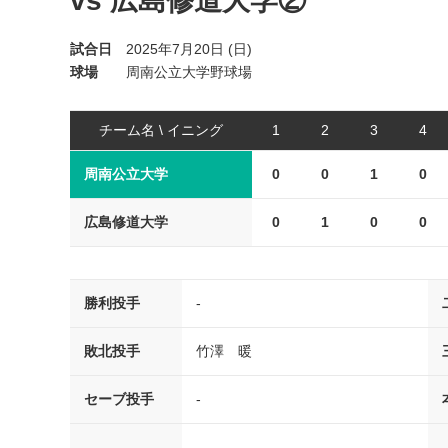
vs 広島修道大学②
試合日
2025年7月20日 (日)
球場
周南公立大学野球場
チーム名 \ イニング
1
2
3
4
周南公立大学
0
0
1
0
広島修道大学
0
1
0
0
勝利投手
-
敗北投手
竹澤 暖
セーブ投手
-