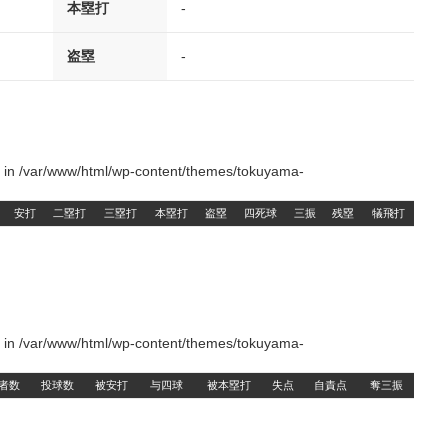
本塁打
-
盗塁
-
() in /var/www/html/wp-content/themes/tokuyama-
安打
二塁打
三塁打
本塁打
盗塁
四死球
三振
残塁
犠飛打
() in /var/www/html/wp-content/themes/tokuyama-
者数
投球数
被安打
与四球
被本塁打
失点
自責点
奪三振