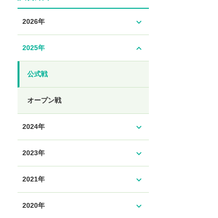
expand_more
2026年
expand_less
2025年
公式戦
オープン戦
expand_more
2024年
expand_more
2023年
expand_more
2021年
expand_more
2020年