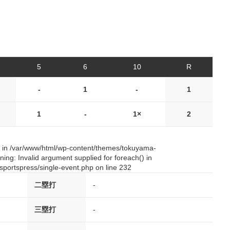
5
6
10
R
-
1
-
1
1
-
1×
2
() in /var/www/html/wp-content/themes/tokuyama-
ing: Invalid argument supplied for foreach() in
portspress/single-event.php on line 232
二塁打
-
三塁打
-