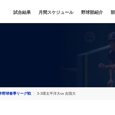
試合結果
月間スケジュール
野球部紹介
部
学野球春季リーグ戦
3-3環太平洋大vs 吉国大