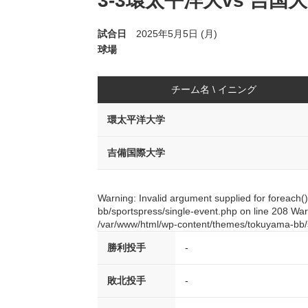
3-3環太平洋大vs 吉国大
試合日
2025年5月5日 (月)
球場
チーム名 \ イニング
環太平洋大学
吉備国際大学
Warning: Invalid argument supplied for foreach
bb/sportspress/single-event.php on line 208 Warn
/var/www/html/wp-content/themes/tokuyama-bb/s
勝利投手
-
敗北投手
-