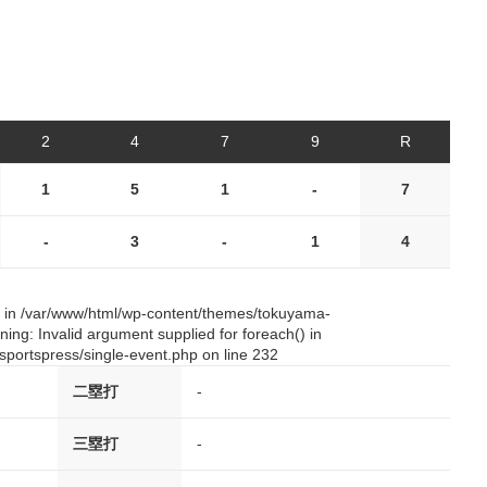
2
4
7
9
R
1
5
1
-
7
-
3
-
1
4
() in /var/www/html/wp-content/themes/tokuyama-
ing: Invalid argument supplied for foreach() in
portspress/single-event.php on line 232
二塁打
-
三塁打
-