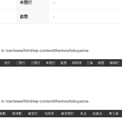
本塁打
-
盗塁
-
() in /var/www/html/wp-content/themes/tokuyama-
安打
二塁打
三塁打
本塁打
盗塁
四死球
三振
残塁
犠飛打
() in /var/www/html/wp-content/themes/tokuyama-
者数
投球数
被安打
与四球
被本塁打
失点
自責点
奪三振