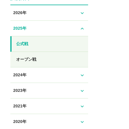
expand_more
2026年
expand_less
2025年
公式戦
オープン戦
expand_more
2024年
expand_more
2023年
expand_more
2021年
expand_more
2020年