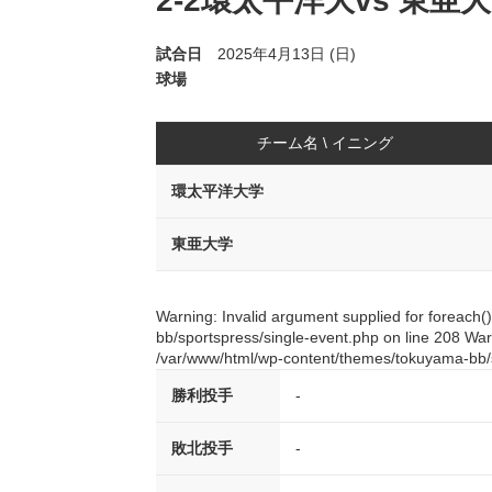
2-2環太平洋大vs 東亜大
試合日
2025年4月13日 (日)
球場
チーム名 \ イニング
環太平洋大学
東亜大学
Warning: Invalid argument supplied for foreach
bb/sportspress/single-event.php on line 208 Warn
/var/www/html/wp-content/themes/tokuyama-bb/s
勝利投手
-
敗北投手
-