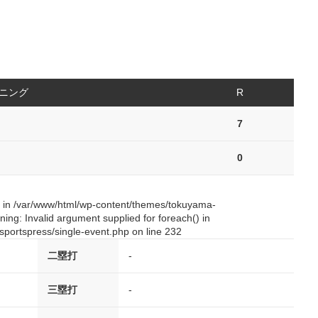
イニング
R
7
0
() in /var/www/html/wp-content/themes/tokuyama-
ing: Invalid argument supplied for foreach() in
portspress/single-event.php on line 232
二塁打
-
三塁打
-