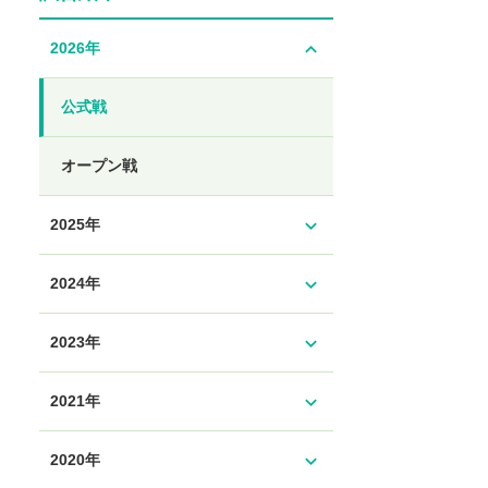
expand_less
2026年
公式戦
オープン戦
expand_more
2025年
expand_more
2024年
expand_more
2023年
expand_more
2021年
expand_more
2020年