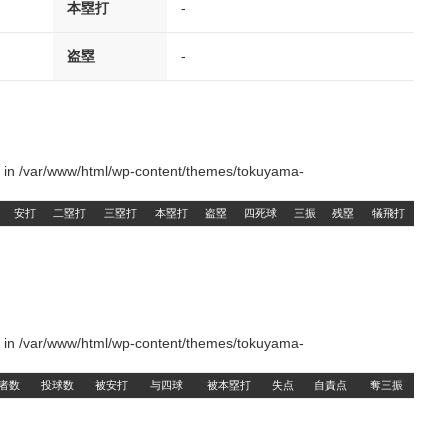
本塁打
-
盗塁
-
() in /var/www/html/wp-content/themes/tokuyama-
安打
二塁打
三塁打
本塁打
盗塁
四死球
三振
残塁
犠飛打
() in /var/www/html/wp-content/themes/tokuyama-
者数
投球数
被安打
与四球
被本塁打
失点
自責点
奪三振