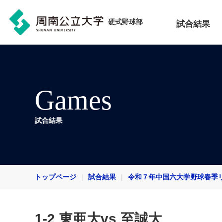
硬式野球部
試合結果
Games
試合結果
トップページ
試合結果
令和７年中国六大学野球春季
1-2 東亜大vs 至誠大