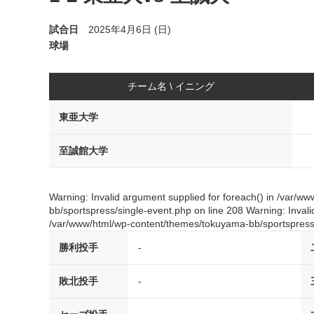
試合日
2025年4月6日 (日)
球場
チーム名 \ イニング
東亜大学
至誠館大学
Warning: Invalid argument supplied for foreach() in /var/
bb/sportspress/single-event.php on line 208 Warning: Invali
/var/www/html/wp-content/themes/tokuyama-bb/sportspress/
勝利投手
-
敗北投手
-