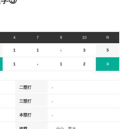
大学③
4
7
9
10
R
1
1
-
3
5
1
-
1
2
4
二塁打
-
三塁打
-
本塁打
-
盗塁
、小山 貫太