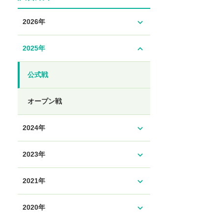
expand_more
2026年
expand_less
2025年
公式戦
オープン戦
expand_more
2024年
expand_more
2023年
expand_more
2021年
expand_more
2020年