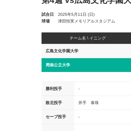
第4週 vs広島文化学園
試合日
2025年5月11日 (日)
球場
津田恒実メモリアルスタジアム
チーム名 \ イニング
広島文化学園大学
周南公立大学
勝利投手
-
敗北投手
井手 泰珠
セーブ投手
-