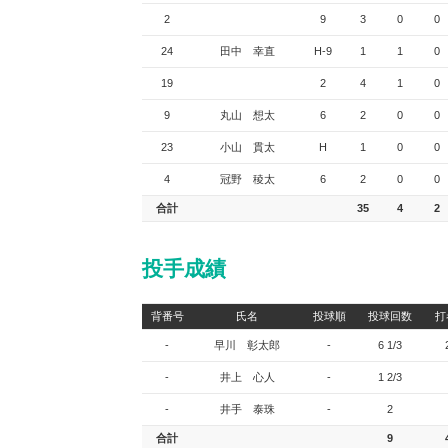
2
9
3
0
0
24
田中 幸直
H-9
1
1
0
19
2
4
1
0
9
丸山 想太
6
2
0
0
23
小山 貫太
H
1
0
0
4
冠野 稜太
6
2
0
0
合計
35
4
2
投手成績
背番号
氏名
投球順
投球回数
打
-
早川 彰太郎
-
6 1/3
-
井上 心人
-
1 2/3
-
井手 泰珠
-
2
合計
9