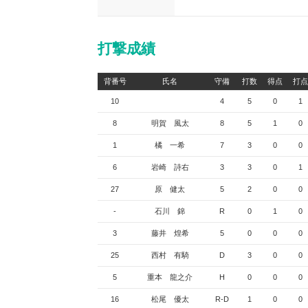
打撃成績
背番号
氏名
守備
打数
得点
打点
10
4
5
0
1
8
明賀 風太
8
5
1
0
1
橘 一希
7
3
0
0
6
岩崎 詩右
3
3
0
1
27
原 健太
5
2
0
0
-
石川 錦
R
0
1
0
3
藤井 煌希
5
0
0
0
25
西村 有騎
D
3
0
0
5
重本 龍之介
H
0
0
0
16
松尾 優太
R-D
1
0
0