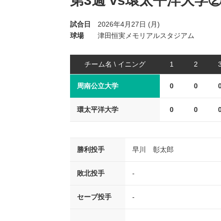
第3週 vs環太平洋大学
試合日
2026年4月27日 (月)
球場
津田恒実メモリアルスタジアム
チーム名 \ イニング
1
2
周南公立大学
0
0
環太平洋大学
0
0
勝利投手
早川 彰太郎
敗北投手
-
セーブ投手
-