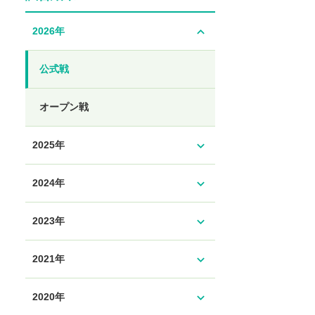
expand_less
2026年
公式戦
オープン戦
expand_more
2025年
expand_more
2024年
expand_more
2023年
expand_more
2021年
expand_more
2020年