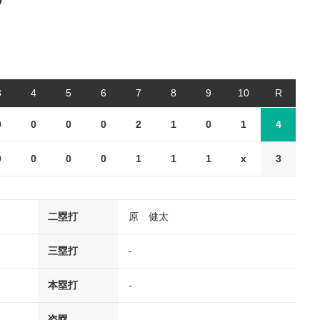
②
3
4
5
6
7
8
9
10
R
0
0
0
0
2
1
0
1
4
0
0
0
0
1
1
1
x
3
二塁打
原 健太
三塁打
-
本塁打
-
盗塁
-