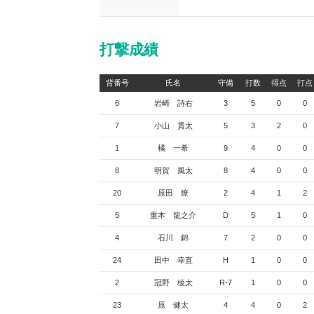
打撃成績
背番号
氏名
守備
打数
得点
打点
6
岩崎 詩右
3
5
0
0
7
小山 貫太
5
3
2
0
1
橘 一希
9
4
0
0
8
明賀 風太
8
4
0
0
20
原田 燎
2
4
1
2
5
重本 龍之介
D
5
1
0
4
石川 錦
7
2
0
0
24
田中 幸直
H
1
0
0
2
冠野 稜太
R-7
1
0
0
23
原 健太
4
4
0
2