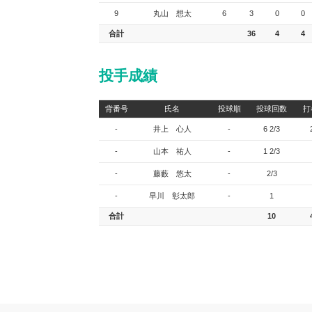
9
丸山 想太
6
3
0
0
合計
36
4
4
投手成績
背番号
氏名
投球順
投球回数
打
-
井上 心人
-
6 2/3
-
山本 祐人
-
1 2/3
-
藤藪 悠太
-
2/3
-
早川 彰太郎
-
1
合計
10