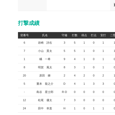
打撃成績
背番号
氏名
守備
打数
得点
打点
安打
二
6
岩崎 詩右
3
5
1
0
1
7
小山 貫太
5
5
1
0
1
1
橘 一希
9
4
1
0
1
8
明賀 風太
8
3
1
0
1
20
原田 燎
2
4
2
0
2
5
重本 龍之介
D
4
1
3
3
-
島谷 星士郎
R-D
0
0
0
0
12
松尾 優太
7
3
0
0
0
24
田中 幸直
H
1
0
1
1