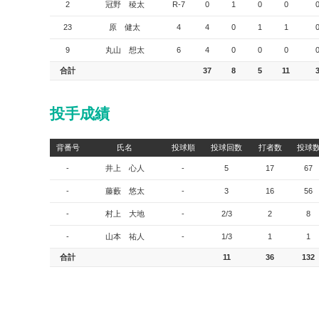
2
冠野 稜太
R-7
0
1
0
0
23
原 健太
4
4
0
1
1
9
丸山 想太
6
4
0
0
0
合計
37
8
5
11
投手成績
背番号
氏名
投球順
投球回数
打者数
投球
-
井上 心人
-
5
17
67
-
藤藪 悠太
-
3
16
56
-
村上 大地
-
2/3
2
8
-
山本 祐人
-
1/3
1
1
合計
11
36
132