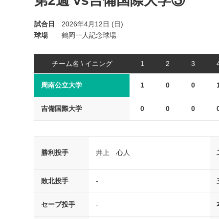
第2週 vs吉備国際大学③
試合日
2026年4月12日 (日)
球場
鶴岡一人記念球場
チーム名 \ イニング
1
2
3
周南公立大学
1
0
0
吉備国際大学
0
0
0
勝利投手
井上 心人
敗北投手
-
セーブ投手
-