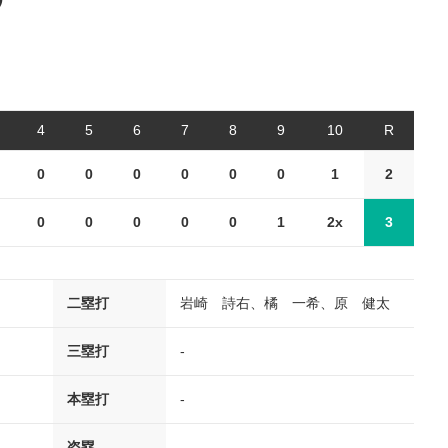
①
4
5
6
7
8
9
10
R
0
0
0
0
0
0
1
2
0
0
0
0
0
1
2x
3
二塁打
岩崎 詩右、橘 一希、原 健太
三塁打
-
本塁打
-
盗塁
-