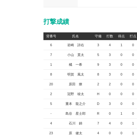
打撃成績
背番号
氏名
守備
打数
得点
打点
6
岩崎 詩右
3
4
1
0
7
小山 貫太
5
3
0
0
1
橘 一希
9
3
0
0
8
明賀 風太
8
3
0
0
20
原田 燎
2
2
0
0
2
冠野 稜太
H
0
0
0
5
重本 龍之介
D
3
0
0
-
島谷 星士郎
R
0
1
0
4
石川 錦
7
4
0
1
23
原 健太
4
0
0
1