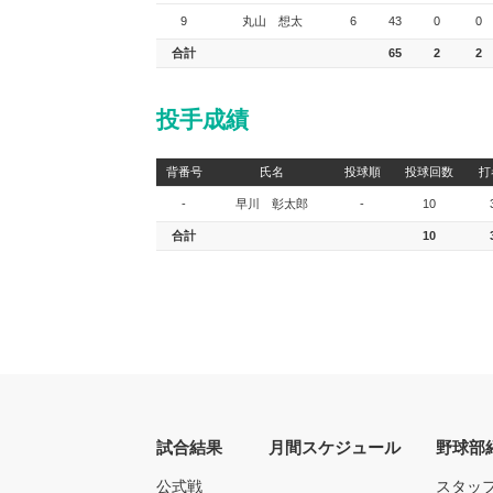
9
丸山 想太
6
43
0
0
合計
65
2
2
投手成績
背番号
氏名
投球順
投球回数
打
-
早川 彰太郎
-
10
合計
10
試合結果
月間スケジュール
野球部
公式戦
スタッ