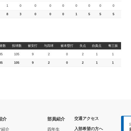
1
0
0
0
0
0
0
0
0
8
3
0
0
0
1
5
5
5
者数
投球数
被安打
与四球
被本塁打
失点
自責点
奪三振
35
105
9
2
0
2
1
1
35
105
9
2
0
2
1
1
交通アクセス
紹介
部員紹介
入部希望の方へ
フ紹介
四年生