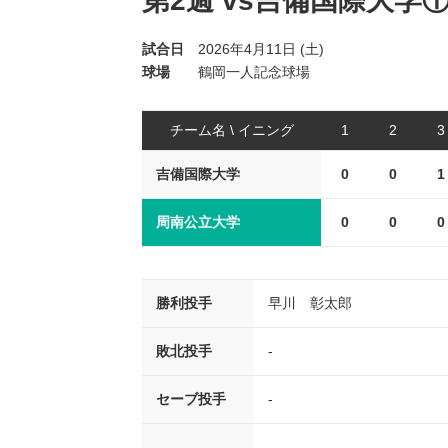
第2週 vs吉備国際大学
試合日
2026年4月11日 (土)
球場
鶴岡一人記念球場
チーム名 \ イニング
1
2
3
吉備国際大学
0
0
1
周南公立大学
0
0
0
勝利投手
早川 彰太郎
敗北投手
-
セーブ投手
-