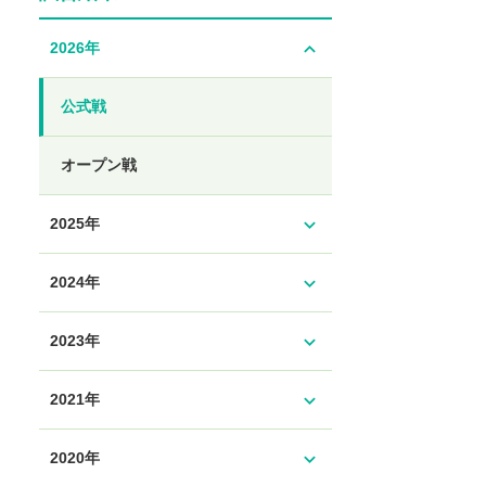
expand_less
2026年
公式戦
オープン戦
expand_more
2025年
expand_more
2024年
expand_more
2023年
expand_more
2021年
expand_more
2020年