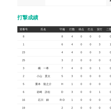
打撃成績
背番号
氏名
守備
打数
得点
打点
安打
二
8
8
4
0
0
0
1
6
4
0
0
3
23
4
4
0
0
3
25
3
2
0
0
0
3
橘 一希
7
4
0
0
1
2
小山 貫太
5
3
0
0
0
5
重本 龍之介
H
1
0
0
0
6
岩崎 詩右
D
3
0
0
1
16
石川 錦
R-D
1
0
0
0
19
2
2
0
0
0