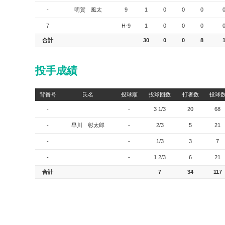
-
明賀 風太
9
1
0
0
0
7
H-9
1
0
0
0
合計
30
0
0
8
投手成績
背番号
氏名
投球順
投球回数
打者数
投球
-
-
3 1/3
20
68
-
早川 彰太郎
-
2/3
5
21
-
-
1/3
3
7
-
-
1 2/3
6
21
合計
7
34
117