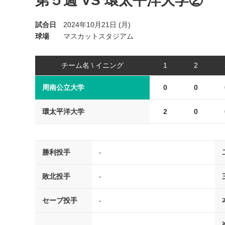
第５週 VS 環太平洋大学②
試合日
2024年10月21日 (月)
球場
マスカットスタジアム
チーム名 \ イニング
1
2
周南公立大学
0
0
環太平洋大学
2
0
勝利投手
-
敗北投手
-
セーブ投手
-