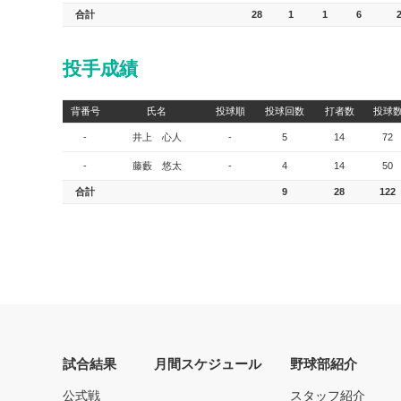
合計
28
1
1
6
投手成績
背番号
氏名
投球順
投球回数
打者数
投球
-
井上 心人
-
5
14
72
-
藤藪 悠太
-
4
14
50
合計
9
28
122
試合結果
月間スケジュール
野球部紹介
公式戦
スタッフ紹介