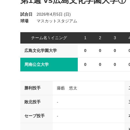
第1週 vs広島文化学園大学①
試合日
2026年4月5日 (日)
球場
マスカットスタジアム
チーム名 \ イニング
1
2
3
広島文化学園大学
0
0
0
周南公立大学
0
0
0
勝利投手
藤藪 悠太
敗北投手
-
セーブ投手
-