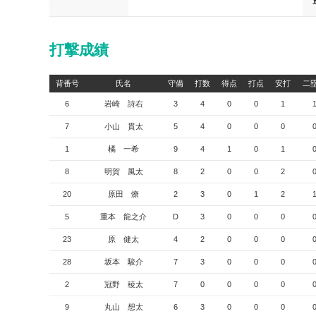
打撃成績
背番号
氏名
守備
打数
得点
打点
安打
二
6
岩崎 詩右
3
4
0
0
1
7
小山 貫太
5
4
0
0
0
1
橘 一希
9
4
1
0
1
8
明賀 風太
8
2
0
0
2
20
原田 燎
2
3
0
1
2
5
重本 龍之介
D
3
0
0
0
23
原 健太
4
2
0
0
0
28
坂本 駿介
7
3
0
0
0
2
冠野 稜太
7
0
0
0
0
9
丸山 想太
6
3
0
0
0