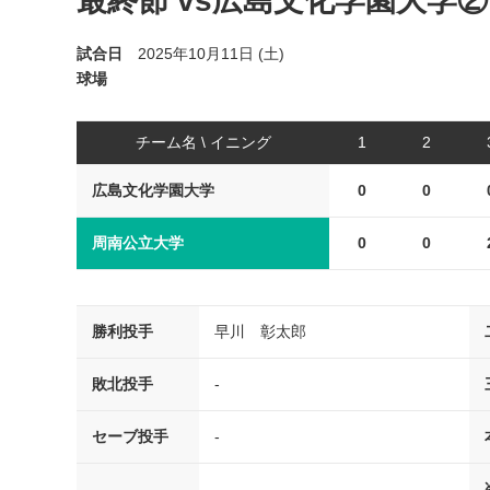
最終節 vs広島文化学園大学②
試合日
2025年10月11日 (土)
球場
チーム名 \ イニング
1
2
広島文化学園大学
0
0
周南公立大学
0
0
勝利投手
早川 彰太郎
敗北投手
-
セーブ投手
-