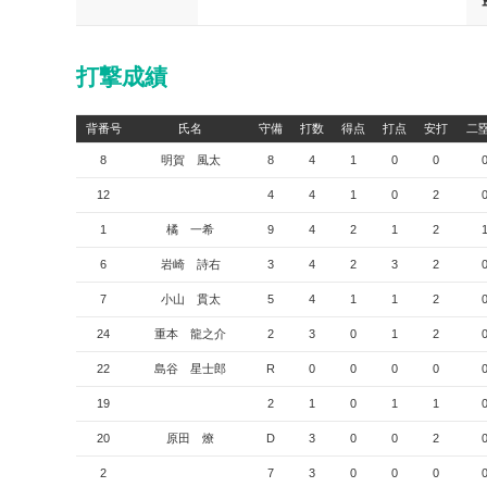
打撃成績
背番号
氏名
守備
打数
得点
打点
安打
二
8
明賀 風太
8
4
1
0
0
12
4
4
1
0
2
1
橘 一希
9
4
2
1
2
6
岩崎 詩右
3
4
2
3
2
7
小山 貫太
5
4
1
1
2
24
重本 龍之介
2
3
0
1
2
22
島谷 星士郎
R
0
0
0
0
19
2
1
0
1
1
20
原田 燎
D
3
0
0
2
2
7
3
0
0
0