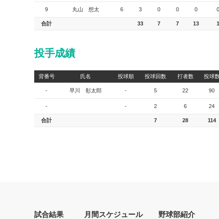
9
丸山 想太
6
3
0
0
0
合計
33
7
7
13
投手成績
背番号
氏名
投球順
投球回数
打者数
投球
-
早川 彰太郎
-
5
22
90
-
-
2
6
24
合計
7
28
114
試合結果
月間スケジュール
野球部紹介